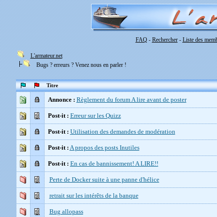
FAQ
Rechercher
Liste des mem
-
-
L'armateur.net
Bugs ? erreurs ? Venez nous en parler !
Titre
Annonce :
Règlement du forum A lire avant de poster
Post-it :
Erreur sur les Quizz
Post-it :
Utilisation des demandes de modération
Post-it :
A propos des posts Inutiles
Post-it :
En cas de bannissement! A LIRE!!
Perte de Docker suite à une panne d'hélice
retrait sur les intérêts de la banque
Bug allopass