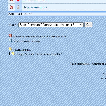
bug taverne quizz
Page :
1
2
3
>>
>>>
Aller à :
Nouveaux messages depuis votre dernière visite
Pas de nouveau message
L'armateur.net
Bugs ? erreurs ? Venez nous en parler !
Les Cuisinautes : Achetez et v
Co
Vers