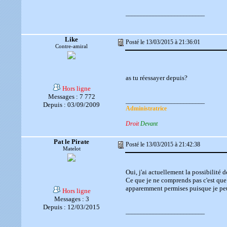
__________________________
Like
Posté le 13/03/2015 à 21:36:01
Contre-amiral
as tu réessayer depuis?
Hors ligne
Messages : 7 772
__________________________
Depuis : 03/09/2009
Administratrice
Droit
Devant
Pat le Pirate
Posté le 13/03/2015 à 21:42:38
Matelot
Oui, j'ai actuellement la possibilité d
Ce que je ne comprends pas c'est que 
apparemment permises puisque je peu
Hors ligne
Messages : 3
Depuis : 12/03/2015
__________________________