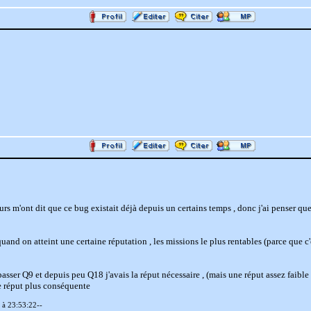
ueurs m'ont dit que ce bug existait déjà depuis un certains temps , donc j'ai penser que
nd on atteint une certaine réputation , les missions le plus rentables (parce que c'
asser Q9 et depuis peu Q18 j'avais la réput nécessaire , (mais une réput assez faible g
e réput plus conséquente
 à 23:53:22--