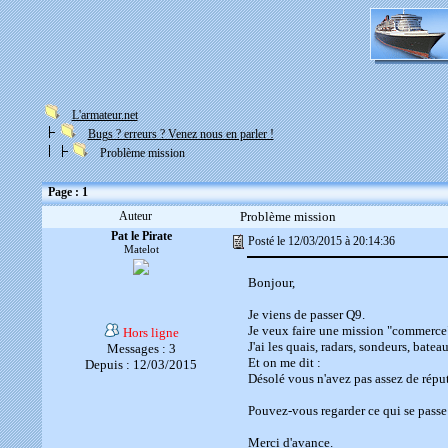
L'armateur.net
Bugs ? erreurs ? Venez nous en parler !
Problème mission
Page : 1
Auteur
Problème mission
Pat le Pirate
Posté le 12/03/2015 à 20:14:36
Matelot
Bonjour,
Je viens de passer Q9.
Je veux faire une mission "commerce
Hors ligne
J'ai les quais, radars, sondeurs, bate
Messages : 3
Et on me dit :
Depuis : 12/03/2015
Désolé vous n'avez pas assez de réput
Pouvez-vous regarder ce qui se passe 
Merci d'avance.