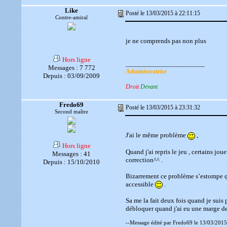
Like
Posté le 13/03/2015 à 22:11:15
Contre-amiral
je ne comprends pas non plus
Hors ligne
__________________________
Messages : 7 772
Administratrice
Depuis : 03/09/2009
Droit
Devant
Fredo69
Posté le 13/03/2015 à 23:31:32
Second maître
J'ai le même problème
,
Hors ligne
Quand j'ai repris le jeu , certains jo
Messages : 41
correction^^ .
Depuis : 15/10/2010
Bizarrement ce problème s’estompe qua
accessible
.
Sa me la fait deux fois quand je suis p
débloquer quand j'ai eu une marge d
--Message édité par Fredo69 le 13/03/2015