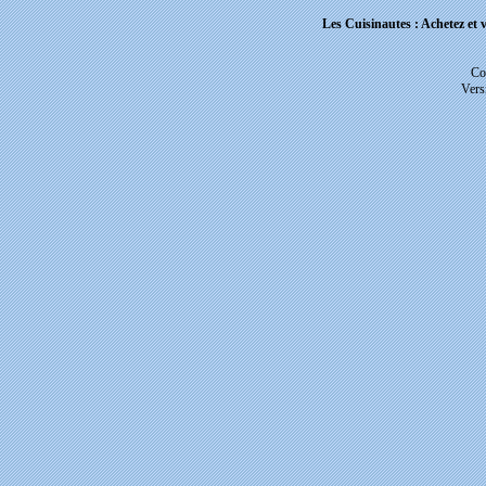
Les Cuisinautes : Achetez et v
Co
Vers