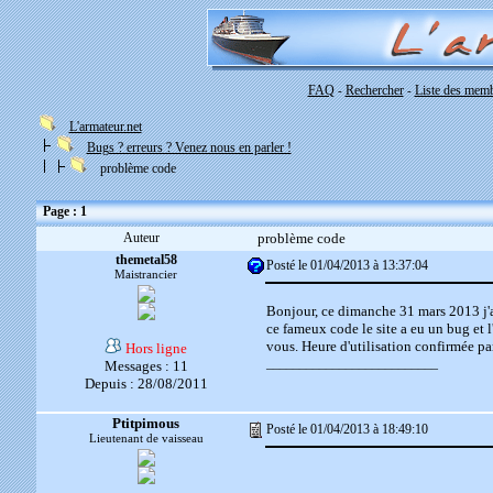
FAQ
Rechercher
Liste des mem
-
-
L'armateur.net
Bugs ? erreurs ? Venez nous en parler !
problème code
Page : 1
Auteur
problème code
themetal58
Posté le 01/04/2013 à 13:37:04
Maistrancier
Bonjour, ce dimanche 31 mars 2013 j'a
ce fameux code le site a eu un bug et l'
vous. Heure d'utilisation confirmée p
Hors ligne
__________________________
Messages : 11
Depuis : 28/08/2011
Ptitpimous
Posté le 01/04/2013 à 18:49:10
Lieutenant de vaisseau