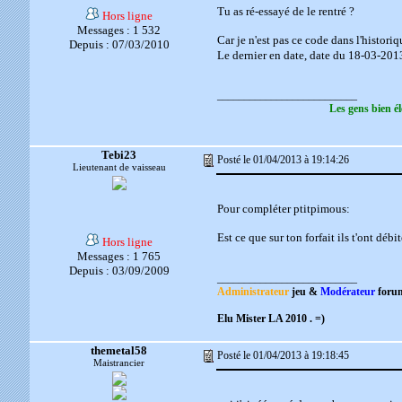
Tu as ré-essayé de le rentré ?
Hors ligne
Messages : 1 532
Car je n'est pas ce code dans l'histori
Depuis : 07/03/2010
Le dernier en date, date du 18-03-201
__________________________
Les gens bien él
Tebi23
Posté le 01/04/2013 à 19:14:26
Lieutenant de vaisseau
Pour compléter ptitpimous:
Est ce que sur ton forfait ils t'ont débit
Hors ligne
Messages : 1 765
Depuis : 03/09/2009
__________________________
Administrateur
jeu &
Modérateur
foru
Elu Mister LA 2010 . =)
themetal58
Posté le 01/04/2013 à 19:18:45
Maistrancier