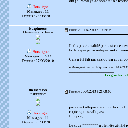
oui j'ai rééssayé de nombreuses reprises
Hors ligne
Messages : 11
__________________________
Depuis : 28/08/2011
Ptitpimous
Posté le 01/04/2013 à 19:29:06
Lieutenant de vaisseau
Il n'as pas été validé par le site, ce n'
la date que je t'ai indiqué tout à l'heur
Hors ligne
Messages : 1 532
Cela a été fait par sms ou par appel vo
Depuis : 07/03/2010
--Message édité par Ptitpimous le 01/04/201
__________________________
Les gens bien él
themetal58
Posté le 01/04/2013 à 21:08:10
Maistrancier
par sms et allopass confirme la valida
copie réponse allopass:
Hors ligne
Bonjour,
Messages : 11
Depuis : 28/08/2011
Le code ******** a bien été généré par 