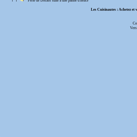
Perte de Docker suite à une panne d'hélice
Les Cuisinautes : Achetez et v
Co
Vers