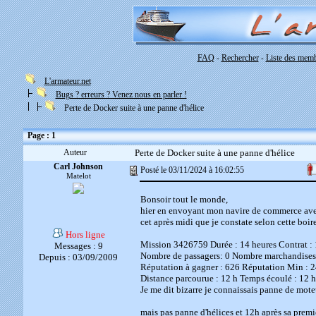
FAQ
Rechercher
Liste des mem
-
-
L'armateur.net
Bugs ? erreurs ? Venez nous en parler !
Perte de Docker suite à une panne d'hélice
Page : 1
Auteur
Perte de Docker suite à une panne d'hélice
Carl Johnson
Posté le 03/11/2024 à 16:02:55
Matelot
Bonsoir tout le monde,
hier en envoyant mon navire de commerce avec 
cet après midi que je constate selon cette boir
Hors ligne
Mission 3426759 Durée : 14 heures Contrat :
Messages : 9
Nombre de passagers: 0 Nombre marchandises:
Depuis : 03/09/2009
Réputation à gagner : 626 Réputation Min : 2
Distance parcourue : 12 h Temps écoulé : 12 h
Je me dit bizarre je connaissais panne de mote
mais pas panne d'hélices et 12h après sa premiè