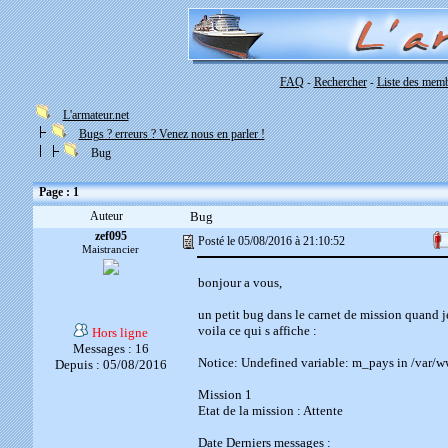
FAQ
Rechercher
Liste des mem
-
-
L'armateur.net
Bugs ? erreurs ? Venez nous en parler !
Bug
Page : 1
Auteur
Bug
zef095
Posté le 05/08/2016 à 21:10:52
Maistrancier
bonjour a vous,
un petit bug dans le carnet de mission quand je
voila ce qui s affiche :
Hors ligne
Messages : 16
Notice: Undefined variable: m_pays in /var/
Depuis : 05/08/2016
Mission 1
Etat de la mission : Attente
Date Derniers messages :