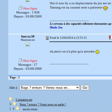
Oui et non ily a eu deplacement du jeu sur un 
Tantang est au courant reste a patienter
Hors ligne
Messages : 1 958
Depuis : 03/09/2009
__________________________
Le cerveau à des capacités tellement étonnantes q
Modo Jeu
burczy38
Posté le 12/04/2014 à 23:55:13
Maistrancier
ok,merci on n'a plus qu'a attendre
Hors ligne
__________________________
Messages : 17
Depuis : 03/09/2009
Page : 1
Aller à :
L'armateur.net
Bugs ? erreurs ? Venez nous en parler !
aucun retour