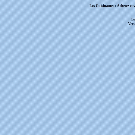
Les Cuisinautes : Achetez et v
Co
Vers