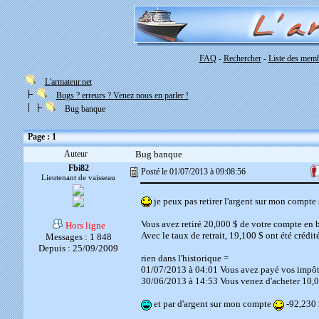
FAQ
Rechercher
Liste des mem
-
-
L'armateur.net
Bugs ? erreurs ? Venez nous en parler !
Bug banque
Page : 1
Auteur
Bug banque
Fbi82
Posté le 01/07/2013 à 09:08:56
Lieutenant de vaisseau
je peux pas retirer l'argent sur mon compte
Vous avez retiré 20,000 $ de votre compte en 
Hors ligne
Avec le taux de retrait, 19,100 $ ont été crédi
Messages : 1 848
Depuis : 25/09/2009
rien dans l'historique =
01/07/2013 à 04:01 Vous avez payé vos impôt
30/06/2013 à 14:53 Vous venez d'acheter 10,00
et par d'argent sur mon compte
-92,230 