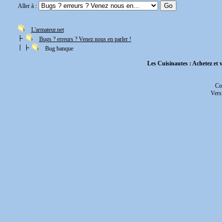
Aller à :
L'armateur.net
Bugs ? erreurs ? Venez nous en parler !
Bug banque
Les Cuisinautes : Achetez et v
Co
Vers