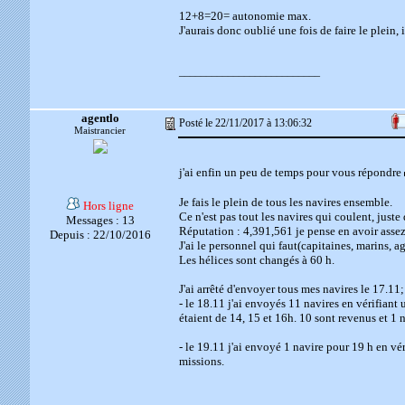
12+8=20= autonomie max.
J'aurais donc oublié une fois de faire le plein,
__________________________
agentlo
Posté le 22/11/2017 à 13:06:32
Maistrancier
j'ai enfin un peu de temps pour vous répondre
Je fais le plein de tous les navires ensemble.
Hors ligne
Ce n'est pas tout les navires qui coulent, just
Messages : 13
Réputation : 4,391,561 je pense en avoir asse
Depuis : 22/10/2016
J'ai le personnel qui faut(capitaines, marins, ag
Les hélices sont changés à 60 h.
J'ai arrêté d'envoyer tous mes navires le 17.11; e
- le 18.11 j'ai envoyés 11 navires en vérifiant u
étaient de 14, 15 et 16h. 10 sont revenus et 1 
- le 19.11 j'ai envoyé 1 navire pour 19 h en vér
missions.
__________________________