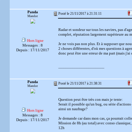
Panda
Posté le 21/11/2017 à 21:31:11
Matelot
Radar et sondeur sur tous les navires, pas d'ag
complet, réputation largement supérieure au 
Hors ligne
Je ne vois pas non plus. Et à supposer que nou
Messages : 8
2 choses différentes, d'où mes questions à agen
Depuis : 17/11/2017
donc peut être une erreur de ma part (mais j'ai 
__________________________
Panda
Posté le 21/11/2017 à 21:38:31
Matelot
Question peut être très con mais je tente:
Serait il possible qu'un bug, ou série d'actio
ainsi un naufrage?
Hors ligne
Messages : 8
Je demande car dans mon cas, ça pourrait colle
Depuis : 17/11/2017
Mission de 8h (au total) avec conso classique,
12h