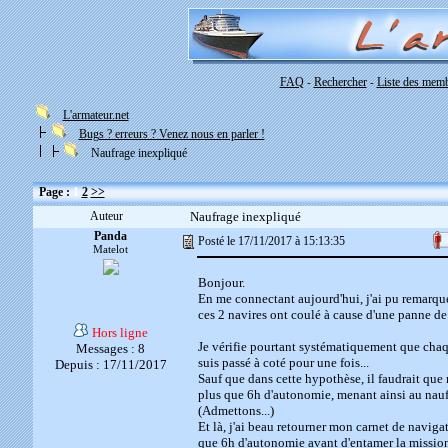
FAQ
Rechercher
Liste des mem
-
-
L'armateur.net
Bugs ? erreurs ? Venez nous en parler !
Naufrage inexpliqué
Page :
1
2
>>
Auteur
Naufrage inexpliqué
Panda
Posté le 17/11/2017 à 15:13:35
Matelot
Bonjour.
En me connectant aujourd'hui, j'ai pu remarquer
ces 2 navires ont coulé à cause d'une panne de
Hors ligne
Je vérifie pourtant systématiquement que chaqu
Messages : 8
suis passé à coté pour une fois...
Depuis : 17/11/2017
Sauf que dans cette hypothèse, il faudrait que 
plus que 6h d'autonomie, menant ainsi au naufra
(Admettons...)
Et là, j'ai beau retourner mon carnet de navigat
que 6h d'autonomie avant d'entamer la mission