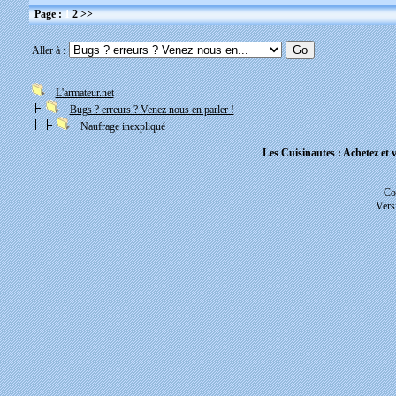
Page :
1
2
>>
Aller à :
L'armateur.net
Bugs ? erreurs ? Venez nous en parler !
Naufrage inexpliqué
Les Cuisinautes : Achetez et v
Co
Vers