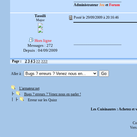
__________________________
Administrateur
Jeu
et
Forum
Tassili
Posté le 29/09/2009 à 20:16:46
Major
Hors ligne
__________________________
Messages : 272
Depuis : 04/09/2009
Page :
1
2
3
4
5
>>
>>>
Aller à :
L'armateur.net
Bugs ? erreurs ? Venez nous en parler !
Erreur sur les Quizz
Les Cuisinautes : Achetez et v
Co
Vers