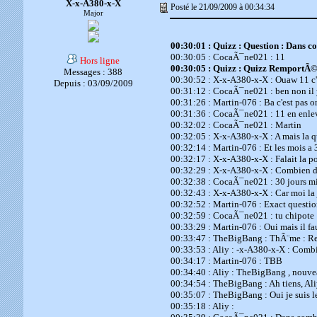
X-x-A380-x-X
Posté le 21/09/2009 à 00:34:34
Major
00:30:01 : Quizz : Question : Dans c
00:30:05 : CocaÃ¯ne021 : 11
Hors ligne
00:30:05 : Quizz : Quizz RemportÃ
Messages : 388
00:30:52 : X-x-A380-x-X : Ouaw 11 c'
Depuis : 03/09/2009
00:31:12 : CocaÃ¯ne021 : ben non il
00:31:26 : Martin-076 : Ba c'est pas o
00:31:36 : CocaÃ¯ne021 : 11 en enleva
00:32:02 : CocaÃ¯ne021 : Martin
00:32:05 : X-x-A380-x-X : A mais la 
00:32:14 : Martin-076 : Et les mois a 3
00:32:17 : X-x-A380-x-X : Falait la po
00:32:29 : X-x-A380-x-X : Combien de
00:32:38 : CocaÃ¯ne021 : 30 jours min
00:32:43 : X-x-A380-x-X : Car moi la 
00:32:52 : Martin-076 : Exact questi
00:32:59 : CocaÃ¯ne021 : tu chipote
00:33:29 : Martin-076 : Oui mais il f
00:33:47 : TheBigBang : ThÃ¨me : Refa
00:33:53 : Aliy : -x-A380-x-X : Combi
00:34:17 : Martin-076 : TBB
00:34:40 : Aliy : TheBigBang , nouv
00:34:54 : TheBigBang : Ah tiens, Ali
00:35:07 : TheBigBang : Oui je suis le
00:35:18 : Aliy :