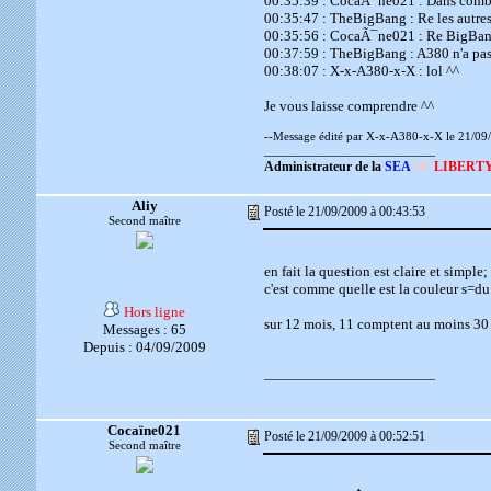
00:35:39 : CocaÃ¯ne021 : Dans combie
00:35:47 : TheBigBang : Re les autre
00:35:56 : CocaÃ¯ne021 : Re BigBa
00:37:59 : TheBigBang : A380 n'a pas
00:38:07 : X-x-A380-x-X : lol ^^
Je vous laisse comprendre ^^
--Message édité par X-x-A380-x-X le 21/09
__________________________
Administrateur de la
SEA
OF
LIBERT
Aliy
Posté le 21/09/2009 à 00:43:53
Second maître
en fait la question est claire et simple;
c'est comme quelle est la couleur s=du 
Hors ligne
sur 12 mois, 11 comptent au moins 30 jo
Messages : 65
Depuis : 04/09/2009
__________________________
Cocaïne021
Posté le 21/09/2009 à 00:52:51
Second maître