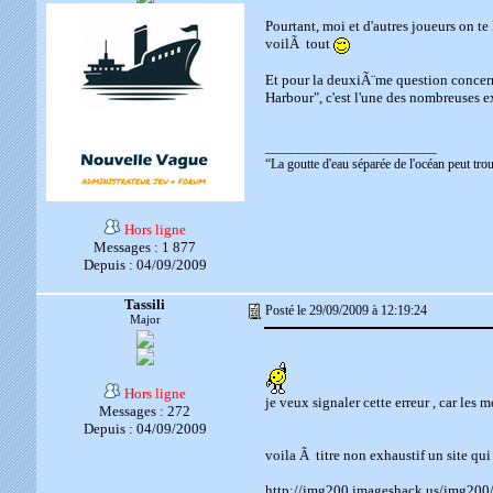
Pourtant, moi et d'autres joueurs on te 
voilÃ tout
Et pour la deuxiÃ¨me question concerna
Harbour", c'est l'une des nombreuses 
__________________________
“La goutte d'eau séparée de l'océan peut tro
Hors ligne
Messages : 1 877
Depuis : 04/09/2009
Tassili
Posté le 29/09/2009 à 12:19:24
Major
Hors ligne
je veux signaler cette erreur , car les
Messages : 272
Depuis : 04/09/2009
voila Ã titre non exhaustif un site qui
http://img200.imageshack.us/img200/