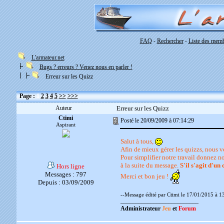
FAQ
Rechercher
Liste des mem
-
-
L'armateur.net
Bugs ? erreurs ? Venez nous en parler !
Erreur sur les Quizz
Page :
1
2
3
4
5
>>
>>>
Auteur
Erreur sur les Quizz
Ctimi
Posté le 20/09/2009 à 07:14:29
Aspirant
Salut à tous,
Afin de mieux gérer les quizzs, nous v
Pour simplifier notre travail donnez n
à la suite du message.
S'il s'agit d'u
Hors ligne
Messages : 797
Merci et bon jeu !
Depuis : 03/09/2009
--Message édité par Ctimi le 17/01/2015 à 1
__________________________
Administrateur
Jeu
et
Forum