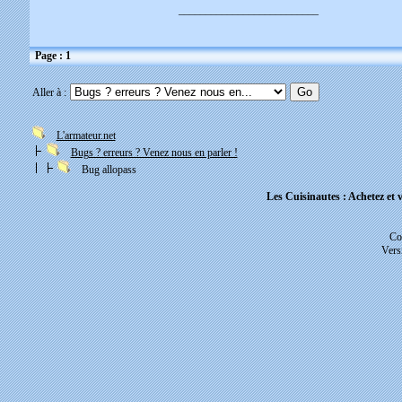
__________________________
Page : 1
Aller à :
L'armateur.net
Bugs ? erreurs ? Venez nous en parler !
Bug allopass
Les Cuisinautes : Achetez et v
Co
Vers