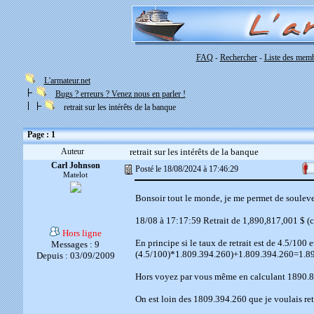
FAQ
Rechercher
Liste des mem
-
-
L'armateur.net
Bugs ? erreurs ? Venez nous en parler !
retrait sur les intérêts de la banque
Page : 1
Auteur
retrait sur les intérêts de la banque
Carl Johnson
Posté le 18/08/2024 à 17:46:29
Matelot
Bonsoir tout le monde, je me permet de soulever 
18/08 à 17:17:59 Retrait de 1,890,817,001 $ (co
Hors ligne
En principe si le taux de retrait est de 4.5/100 e
Messages : 9
(4.5/100)*1.809.394.260)+1.809.394.260=1.8
Depuis : 03/09/2009
Hors voyez par vous même en calculant 1890.
On est loin des 1809.394.260 que je voulais ret