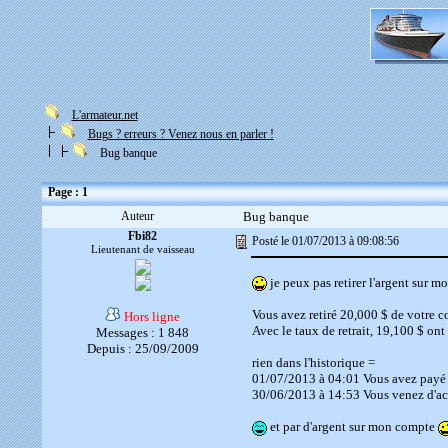
L'armateur.net
Bugs ? erreurs ? Venez nous en parler !
Bug banque
Page : 1
Auteur
Bug banque
Fbi82
Posté le 01/07/2013 à 09:08:56
Lieutenant de vaisseau
je peux pas retirer l'argent sur 
Vous avez retiré 20,000 $ de votre 
Hors ligne
Avec le taux de retrait, 19,100 $ ont
Messages : 1 848
Depuis : 25/09/2009
rien dans l'historique =
01/07/2013 à 04:01 Vous avez payé 
30/06/2013 à 14:53 Vous venez d'ach
et par d'argent sur mon compte