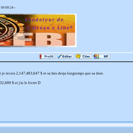
 09:09:24--
et je recois 2,147,483,647 $ et sa fais desja longtemps que sa dure.
,609 $ et j'ai le livret D