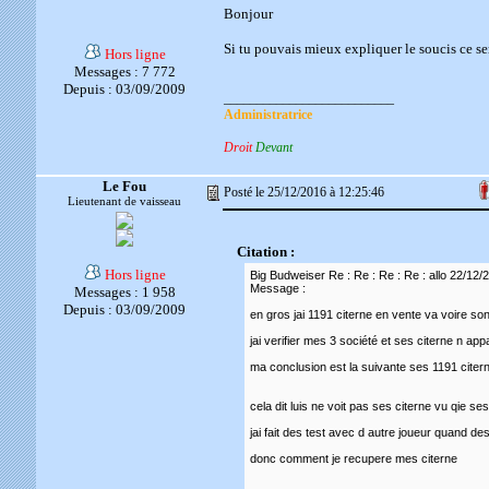
Bonjour
Si tu pouvais mieux expliquer le soucis ce se
Hors ligne
Messages : 7 772
Depuis : 03/09/2009
__________________________
Administratrice
Droit
Devant
Le Fou
Posté le 25/12/2016 à 12:25:46
Lieutenant de vaisseau
Citation :
Hors ligne
Big Budweiser Re : Re : Re : Re : allo 22/12/
Message :
Messages : 1 958
Depuis : 03/09/2009
en gros jai 1191 citerne en vente va voire son 
jai verifier mes 3 société et ses citerne n a
ma conclusion est la suivante ses 1191 citer
cela dit luis ne voit pas ses citerne vu qie se
jai fait des test avec d autre joueur quand d
donc comment je recupere mes citerne