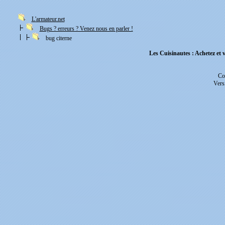
L'armateur.net
Bugs ? erreurs ? Venez nous en parler !
bug citerne
Les Cuisinautes : Achetez et v
Co
Vers