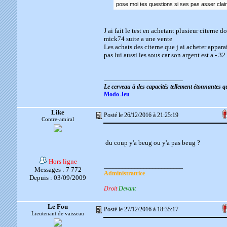
pose moi tes questions si ses pas asser clai
J ai fait le test en achetant plusieur citerne
mick74 suite a une vente
Les achats des citerne que j ai acheter appara
pas lui aussi les sous car son argent est a - 
__________________________
Le cerveau à des capacités tellement étonnantes 
Modo Jeu
Like
Posté le 26/12/2016 à 21:25:19
Contre-amiral
du coup y'a beug ou y'a pas beug ?
Hors ligne
__________________________
Messages : 7 772
Administratrice
Depuis : 03/09/2009
Droit
Devant
Le Fou
Posté le 27/12/2016 à 18:35:17
Lieutenant de vaisseau