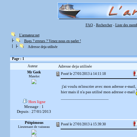
FAQ
Rechercher
Liste des mem
-
-
L'armateur.net
Bugs ? erreurs ? Venez nous en parler !
Adresse deja utilisée
Page : 1
Auteur
Adresse deja utilisée
Mr Geek
Posté le 27/01/2013 à 14:11:18
Matelot
j'ai voulu m'inscrire avec mon adresse e-mail, 
hier mais il n'a pas utilisé mon adresse e-mail
__________________________
Hors ligne
Message : 1
Depuis : 27/01/2013
Ptitpimous
Posté le 27/01/2013 à 15:39:30
Lieutenant de vaisseau