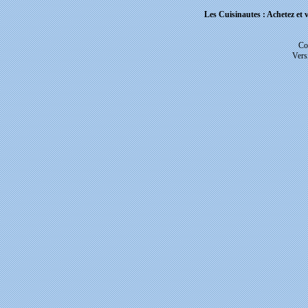
Les Cuisinautes : Achetez et v
Co
Vers