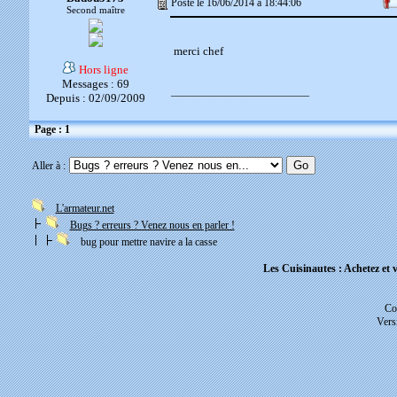
Posté le 16/06/2014 à 18:44:06
Second maître
merci chef
Hors ligne
Messages : 69
__________________________
Depuis : 02/09/2009
Page : 1
Aller à :
L'armateur.net
Bugs ? erreurs ? Venez nous en parler !
bug pour mettre navire a la casse
Les Cuisinautes : Achetez et v
Co
Vers