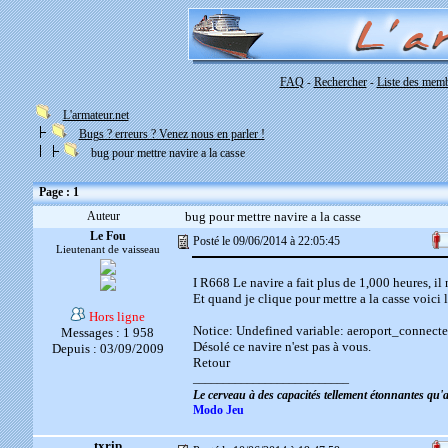
FAQ
Rechercher
Liste des mem
-
-
L'armateur.net
Bugs ? erreurs ? Venez nous en parler !
bug pour mettre navire a la casse
Page : 1
Auteur
bug pour mettre navire a la casse
Le Fou
Posté le 09/06/2014 à 22:05:45
Lieutenant de vaisseau
I R668 Le navire a fait plus de 1,000 heures, il 
Et quand je clique pour mettre a la casse voici 
Hors ligne
Notice: Undefined variable: aeroport_connecte
Messages : 1 958
Désolé ce navire n'est pas à vous.
Depuis : 03/09/2009
Retour
__________________________
Le cerveau à des capacités tellement étonnantes qu
Modo Jeu
txrip