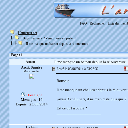
FAQ
Rechercher
Liste des mem
-
-
L'armateur.net
Bugs ? erreurs ? Venez nous en parler !
Il me manque un bateau depuis la ré-ouverture
Page : 1
Auteur
Il me manque un bateau depuis la ré-ouverture
Arctic Sunrise
Posté le 09/06/2014 à 23:26:32
Maistrancier
Bonsoir,
Il me manque un chalutier depuis la ré-ouvertu
Hors ligne
j'avais 3 chalutiers, il ne m'en reste plus que 2.
Messages : 16
Depuis : 23/03/2014
Est ce qu'l a coulé ?
__________________________
Le Fou