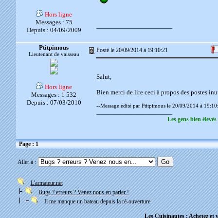
Hors ligne
Messages : 75
__________________________
Depuis : 04/09/2009
Ptitpimous
Posté le 20/09/2014 à 19:10:21
Lieutenant de vaisseau
Salut,
Hors ligne
Bien merci de lire ceci à propos des postes inu
Messages : 1 532
Depuis : 07/03/2010
--Message édité par Ptitpimous le 20/09/2014 à 19:10
__________________________
Les gens bien élevés
Page : 1
Aller à :
L'armateur.net
Bugs ? erreurs ? Venez nous en parler !
Il me manque un bateau depuis la ré-ouverture
Les Cuisinautes : Achetez et v