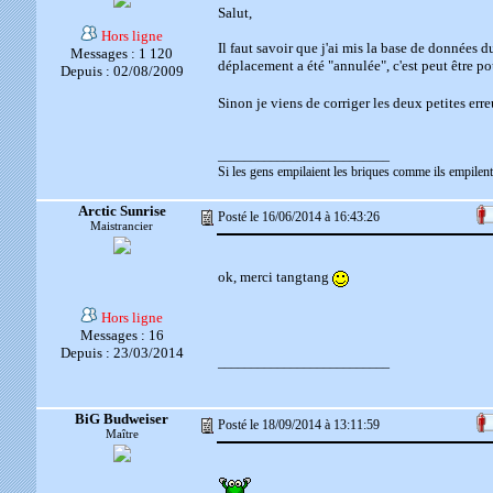
Salut,
Hors ligne
Il faut savoir que j'ai mis la base de données d
Messages : 1 120
déplacement a été "annulée", c'est peut être p
Depuis : 02/08/2009
Sinon je viens de corriger les deux petites erre
__________________________
Si les gens empilaient les briques comme ils empilent 
Arctic Sunrise
Posté le 16/06/2014 à 16:43:26
Maistrancier
ok, merci tangtang
Hors ligne
Messages : 16
Depuis : 23/03/2014
__________________________
BiG Budweiser
Posté le 18/09/2014 à 13:11:59
Maître