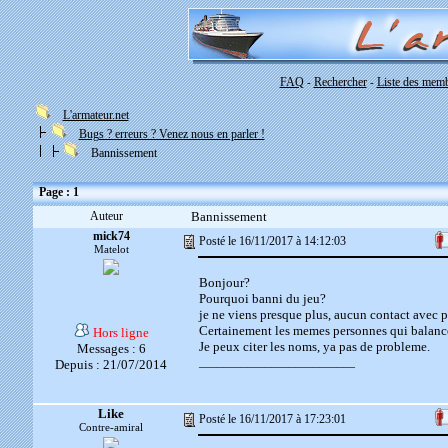
FAQ
Rechercher
Liste des mem
-
-
L'armateur.net
Bugs ? erreurs ? Venez nous en parler !
Bannissement
Page : 1
Auteur
Bannissement
mick74
Posté le 16/11/2017 à 14:12:03
Matelot
Bonjour?
Pourquoi banni du jeu?
je ne viens presque plus, aucun contact avec 
Certainement les memes personnes qui balancen
Hors ligne
Je peux citer les noms, ya pas de probleme.
Messages : 6
__________________________
Depuis : 21/07/2014
Like
Posté le 16/11/2017 à 17:23:01
Contre-amiral