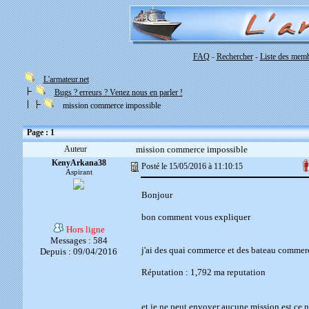
FAQ
Rechercher
Liste des mem
-
-
L'armateur.net
Bugs ? erreurs ? Venez nous en parler !
mission commerce impossible
Page : 1
Auteur
mission commerce impossible
KenyArkana38
Posté le 15/05/2016 à 11:10:15
Aspirant
Bonjour
bon comment vous expliquer
Hors ligne
Messages : 584
j'ai des quai commerce et des bateau commer
Depuis : 09/04/2016
Réputation : 1,792 ma reputation
et je ne peut envoyer aucune mission est ce