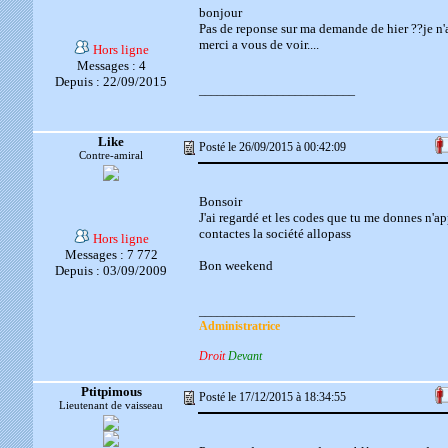
bonjour
Pas de reponse sur ma demande de hier ??je n'ai
merci a vous de voir....
Hors ligne
Messages : 4
Depuis : 22/09/2015
__________________________
Like
Posté le 26/09/2015 à 00:42:09
Contre-amiral
Bonsoir
J'ai regardé et les codes que tu me donnes n'app
contactes la société allopass
Hors ligne
Messages : 7 772
Bon weekend
Depuis : 03/09/2009
__________________________
Administratrice
Droit
Devant
Ptitpimous
Posté le 17/12/2015 à 18:34:55
Lieutenant de vaisseau