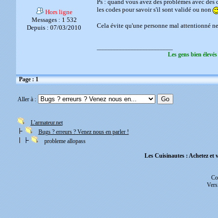
Ps : quand vous avez des problèmes avec des c
les codes pour savoir s'il sont validé ou non
Hors ligne
Messages : 1 532
Cela évite qu'une personne mal attentionné ne r
Depuis : 07/03/2010
__________________________
Les gens bien élevés
Page : 1
Aller à :
L'armateur.net
Bugs ? erreurs ? Venez nous en parler !
probleme allopass
Les Cuisinautes : Achetez et v
Co
Vers