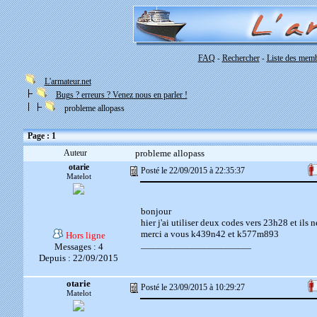
FAQ
Rechercher
Liste des mem
-
-
L'armateur.net
Bugs ? erreurs ? Venez nous en parler !
probleme allopass
Page : 1
Auteur
probleme allopass
otarie
Posté le 22/09/2015 à 22:35:37
Matelot
bonjour
hier j'ai utiliser deux codes vers 23h28 et ils 
merci a vous k439n42 et k577m893
Hors ligne
__________________________
Messages : 4
Depuis : 22/09/2015
otarie
Posté le 23/09/2015 à 10:29:27
Matelot