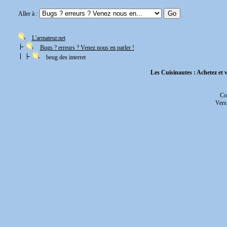
Aller à :
L'armateur.net
Bugs ? erreurs ? Venez nous en parler !
beug des interret
Les Cuisinautes : Achetez et v
Co
Vers