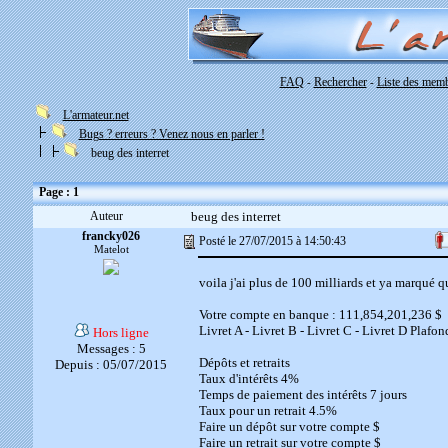
FAQ
Rechercher
Liste des mem
-
-
L'armateur.net
Bugs ? erreurs ? Venez nous en parler !
beug des interret
Page : 1
Auteur
beug des interret
francky026
Posté le 27/07/2015 à 14:50:43
Matelot
voila j'ai plus de 100 milliards et ya marqué qu
Votre compte en banque : 111,854,201,236 $
Livret A - Livret B - Livret C - Livret D Plafo
Hors ligne
Messages : 5
Dépôts et retraits
Depuis : 05/07/2015
Taux d'intérêts 4%
Temps de paiement des intérêts 7 jours
Taux pour un retrait 4.5%
Faire un dépôt sur votre compte $
Faire un retrait sur votre compte $