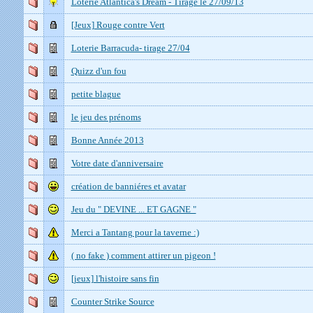
Loterie Atlantica's Dream - Tirage le 27/09/13
[Jeux] Rouge contre Vert
Loterie Barracuda- tirage 27/04
Quizz d'un fou
petite blague
le jeu des prénoms
Bonne Année 2013
Votre date d'anniversaire
création de banniéres et avatar
Jeu du " DEVINE ... ET GAGNE "
Merci a Tantang pour la taverne :)
( no fake ) comment attirer un pigeon !
[jeux] l'histoire sans fin
Counter Strike Source