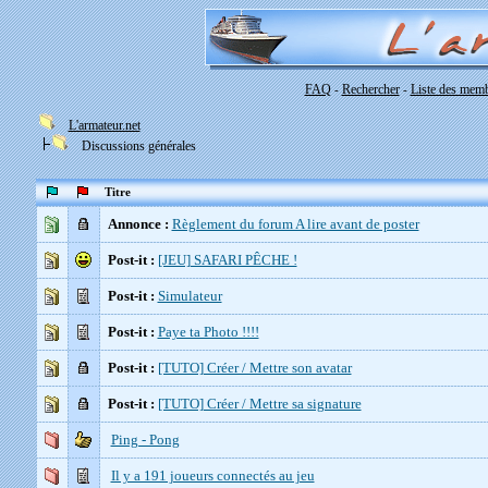
FAQ
Rechercher
Liste des mem
-
-
L'armateur.net
Discussions générales
Titre
Annonce :
Règlement du forum A lire avant de poster
Post-it :
[JEU] SAFARI PÊCHE !
Post-it :
Simulateur
Post-it :
Paye ta Photo !!!!
Post-it :
[TUTO] Créer / Mettre son avatar
Post-it :
[TUTO] Créer / Mettre sa signature
Ping - Pong
Il y a 191 joueurs connectés au jeu