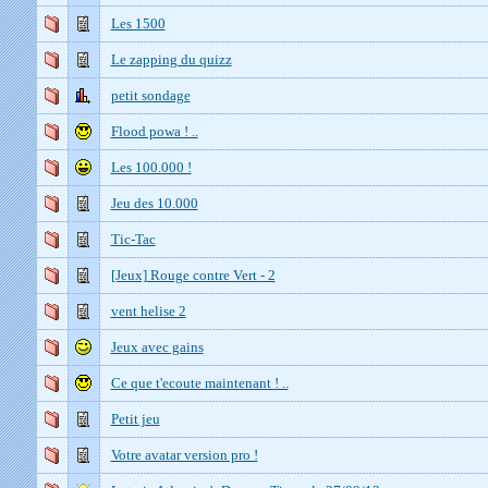
Les 1500
Le zapping du quizz
petit sondage
Flood powa ! ..
Les 100.000 !
Jeu des 10.000
Tic-Tac
[Jeux] Rouge contre Vert - 2
vent helise 2
Jeux avec gains
Ce que t'ecoute maintenant ! ..
Petit jeu
Votre avatar version pro !