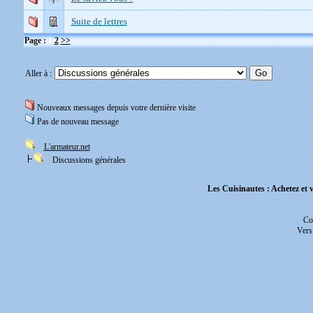
Suite de lettres
Page :
1
2
>>
Aller à :
Nouveaux messages depuis votre dernière visite
Pas de nouveau message
L'armateur.net
Discussions générales
Les Cuisinautes : Achetez et v
Co
Vers