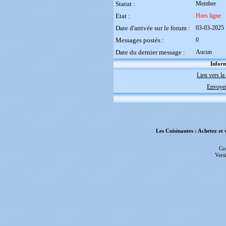
Statut :
Membre
Etat :
Hors ligne
Date d'arrivée sur le forum :
03-03-2025
Messages postés :
0
Date du dernier message :
Aucun
Inform
Lien vers la 
Envoyer
Les Cuisinautes : Achetez et 
Co
Vers