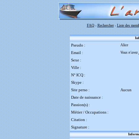
FAQ
Rechercher
Liste des mem
-
-
In
Pseudo :
Alice
Email :
Vous n'avez 
Sexe :
Ville :
N° ICQ :
Skype :
Site perso :
Aucun
Date de naissance :
Passion(s) :
Métier / Occupations :
Citation :
Signature :
Informa